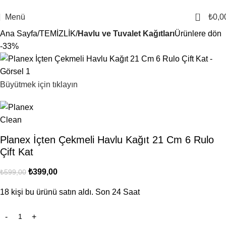
1000 TL ve Üzeri Alışverişlerinizde Ücretsiz Kargo
0
Menü
₺
0,0
Ana Sayfa
TEMİZLİK
Havlu ve Tuvalet Kağıtları
Ürünlere dön
-33%
Büyütmek için tıklayın
Planex İçten Çekmeli Havlu Kağıt 21 Cm 6 Rulo
Çift Kat
₺
399,00
₺
599,00
18
kişi bu ürünü satın aldı. Son 24 Saat