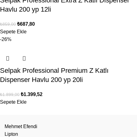
Selpak Professional Extra Z Katlı Dispenser
Havlu 200 yp 12li
₺
687,80
₺
859,00
Sepete Ekle
-26%
Selpak Professional Premium Z Katlı
Dispenser Havlu 200 yp 20li
₺
1.399,52
₺
1.899,00
Sepete Ekle
Mehmet Efendi
Lipton