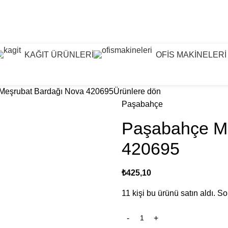
KAĞIT ÜRÜNLERİ
OFİS MAKİNELERİ
Meşrubat Bardağı Nova 420695
Ürünlere dön
Paşabahçe
Paşabahçe Me
420695
₺
425,10
11
kişi bu ürünü satın aldı. S