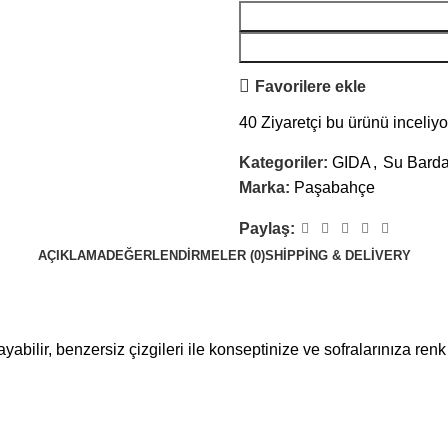
Favorilere ekle
40
Ziyaretçi bu ürünü inceliyo
Kategoriler:
GIDA
,
Su Bardağ
Marka:
Paşabahçe
Paylaş:
AÇIKLAMA
DEĞERLENDIRMELER (0)
SHIPPING & DELIVERY
lir, benzersiz çizgileri ile konseptinize ve sofralarınıza renk k