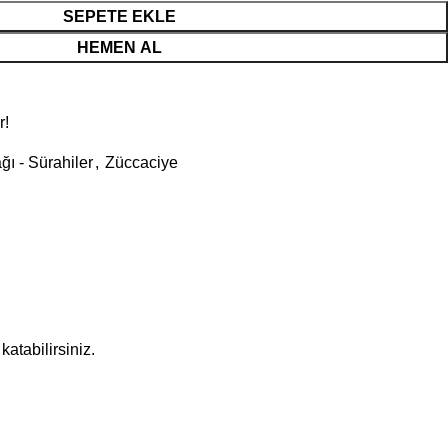
SEPETE EKLE
HEMEN AL
r!
ı - Sürahiler
,
Züccaciye
atabilirsiniz.