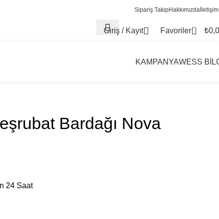
Sipariş Takip
Hakkımızda
İletişim
0
Giriş / Kayıt
Favoriler
₺
0,
KAMPANYA
WESS BİL
şrubat Bardağı Nova
on 24 Saat