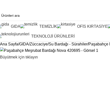
Kurumsal Tedarikte Çözüm Ortağınız...
GIDA
TEMİZLİK
OFİS KIRTASİYE
TEKNOLOJİ ÜRÜNLERİ
Ana Sayfa
GIDA
Züccaciye
Su Bardağı - Sürahiler
Paşabahçe 
Büyütmek için tıklayın