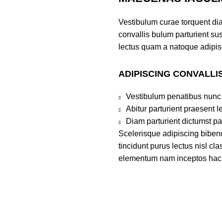
Vestibulum curae torquent di
convallis bulum parturient sus
lectus quam a natoque adipis
ADIPISCING CONVALLI
Vestibulum penatibus nunc 
Abitur parturient praesent 
Diam parturient dictumst par
Scelerisque adipiscing bibend
tincidunt purus lectus nisl c
elementum nam inceptos hac pa