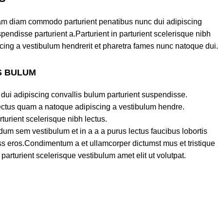
am diam commodo parturient penatibus nunc dui adipiscing
pendisse parturient a.Parturient in parturient scelerisque nibh
cing a vestibulum hendrerit et pharetra fames nunc natoque dui.
S BULUM
dui adipiscing convallis bulum parturient suspendisse.
lectus quam a natoque adipiscing a vestibulum hendre.
turient scelerisque nibh lectus.
um sem vestibulum et in a a a purus lectus faucibus lobortis
lass eros.Condimentum a et ullamcorper dictumst mus et tristique
rturient scelerisque vestibulum amet elit ut volutpat.