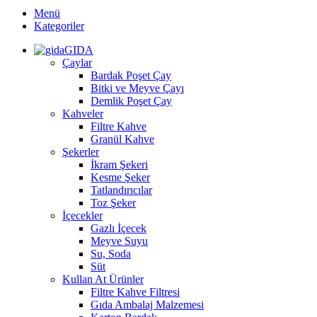
Menü
Kategoriler
GIDA
Çaylar
Bardak Poşet Çay
Bitki ve Meyve Çayı
Demlik Poşet Çay
Kahveler
Filtre Kahve
Granül Kahve
Şekerler
İkram Şekeri
Kesme Şeker
Tatlandırıcılar
Toz Şeker
İçecekler
Gazlı İçecek
Meyve Suyu
Su, Soda
Süt
Kullan At Ürünler
Filtre Kahve Filtresi
Gıda Ambalaj Malzemesi