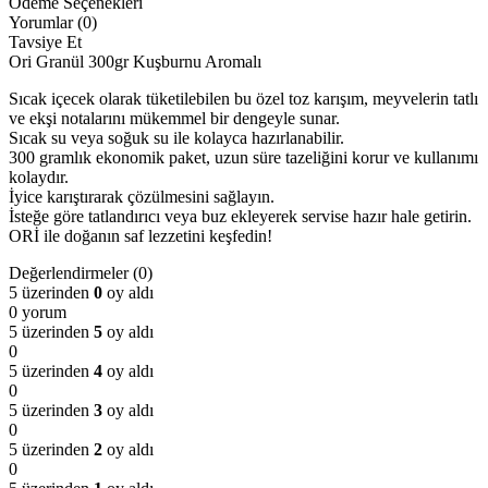
Ödeme Seçenekleri
Yorumlar (0)
Tavsiye Et
Ori Granül 300gr Kuşburnu Aromalı
Sıcak içecek olarak tüketilebilen bu özel toz karışım, meyvelerin tatlı
ve ekşi notalarını mükemmel bir dengeyle sunar.
Sıcak su veya soğuk su ile kolayca hazırlanabilir.
300 gramlık ekonomik paket, uzun süre tazeliğini korur ve kullanımı
kolaydır.
İyice karıştırarak çözülmesini sağlayın.
İsteğe göre tatlandırıcı veya buz ekleyerek servise hazır hale getirin.
ORİ ile doğanın saf lezzetini keşfedin!
Değerlendirmeler (0)
5 üzerinden
0
oy aldı
0 yorum
5 üzerinden
5
oy aldı
0
5 üzerinden
4
oy aldı
0
5 üzerinden
3
oy aldı
0
5 üzerinden
2
oy aldı
0