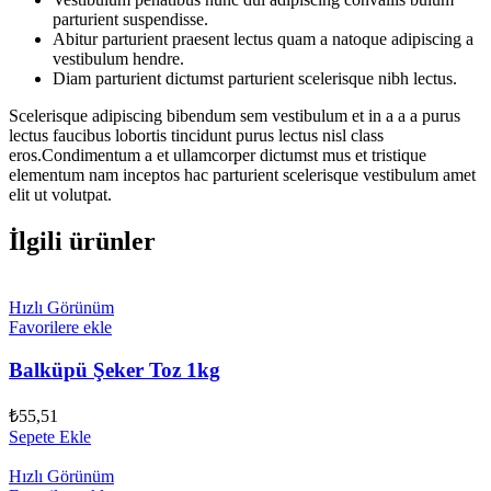
parturient suspendisse.
Abitur parturient praesent lectus quam a natoque adipiscing a
vestibulum hendre.
Diam parturient dictumst parturient scelerisque nibh lectus.
Scelerisque adipiscing bibendum sem vestibulum et in a a a purus
lectus faucibus lobortis tincidunt purus lectus nisl class
eros.Condimentum a et ullamcorper dictumst mus et tristique
elementum nam inceptos hac parturient scelerisque vestibulum amet
elit ut volutpat.
İlgili ürünler
Hızlı Görünüm
Favorilere ekle
Balküpü Şeker Toz 1kg
₺
55,51
Sepete Ekle
Hızlı Görünüm