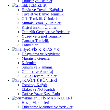
Endüstriyel Ürünler
TEMİZLİK
Havlu ve Tuvalet Kağıtları
Tuvalet ve Banyo Temizlik
Ofis Temizlik Ürünleri
Mutfak Temizlik Ürünleri
Kişisel Bakım Ürünleri
Temizlik Gereçleri ve Yedekler
Yüzey ve Genel Temizlik
Çamaşır Temizlik
Eldivenler
OFİS KIRTASİYE
Dosyalama ve Arşivleme
Masaüstü Gereçler
Kalemler
Sunum ve Planlama
Gönderi ve Ambalaj
Okula Devam Ürünler
KAĞIT ÜRÜNLERİ
Fotokopi Kağıdı
Ekiket ve Not Kağıdı
Zarf ve Yazar Kasa Rulo
OFİS MAKİNELERİ
Hesap Makineleri
Etiketleme Makinesi ve Yedekler