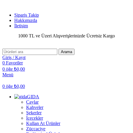
Kurumsal Tedarikte Çözüm Ortağınız...
Sipariş Takip
Hakkımızda
İletişim
1000 TL ve Üzeri Alışverişlerinizde Ücretsiz Kargo
Arama
Giriş / Kayıt
0
Favoriler
0
öğe
₺
0,00
Menü
0
öğe
₺
0,00
GIDA
Çaylar
Kahveler
Şekerler
İçecekler
Kullan At Ürünler
Züccaciye