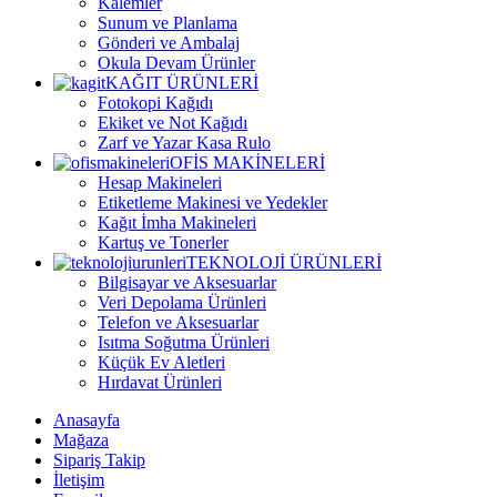
Kalemler
Sunum ve Planlama
Gönderi ve Ambalaj
Okula Devam Ürünler
KAĞIT ÜRÜNLERİ
Fotokopi Kağıdı
Ekiket ve Not Kağıdı
Zarf ve Yazar Kasa Rulo
OFİS MAKİNELERİ
Hesap Makineleri
Etiketleme Makinesi ve Yedekler
Kağıt İmha Makineleri
Kartuş ve Tonerler
TEKNOLOJİ ÜRÜNLERİ
Bilgisayar ve Aksesuarlar
Veri Depolama Ürünleri
Telefon ve Aksesuarlar
Isıtma Soğutma Ürünleri
Küçük Ev Aletleri
Hırdavat Ürünleri
Anasayfa
Mağaza
Sipariş Takip
İletişim