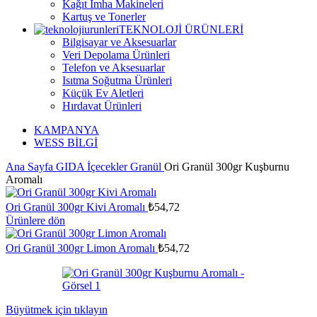
Kağıt İmha Makineleri
Kartuş ve Tonerler
TEKNOLOJİ ÜRÜNLERİ
Bilgisayar ve Aksesuarlar
Veri Depolama Ürünleri
Telefon ve Aksesuarlar
Isıtma Soğutma Ürünleri
Küçük Ev Aletleri
Hırdavat Ürünleri
KAMPANYA
WESS BİLGİ
Ana Sayfa
GIDA
İçecekler
Granül
Ori Granül 300gr Kuşburnu
Aromalı
Ori Granül 300gr Kivi Aromalı
₺
54,72
Ürünlere dön
Ori Granül 300gr Limon Aromalı
₺
54,72
Büyütmek için tıklayın