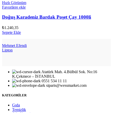
Hızlı Görünüm
Favorilere ekle
Doğuş Karadeniz Bardak Poşet Çay 1000li
₺
1.240,35
Sepete Ekle
Mehmet Efendi
Lipton
Atatürk Mah. 4.Bülbül Sok. No:16
K.Çekmece – İSTANBUL
0551 534 11 11
siparis@wessmarket.com
KATEGORİLER
Gıda
Temizlik