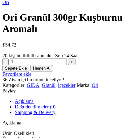
Ori
Ori Granül 300gr Kuşburnu
Aromalı
₺
54,72
20
kişi bu ürünü satın aldı. Son 24 Saat
Ori
Granül
Sepete Ekle
Hemen Al
300gr
Favorilere ekle
Kuşburnu
36
Ziyaretçi bu ürünü inceliyor!
Aromalı
Kategoriler:
GIDA
,
Granül
,
İçecekler
Marka:
Ori
adet
Paylaş:
Açıklama
Değerlendirmeler (0)
Shipping & Delivery
Açıklama
Ürün Özellikleri