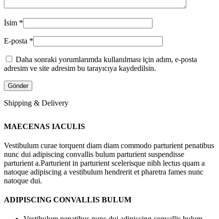
İsim
*
E-posta
*
Daha sonraki yorumlarımda kullanılması için adım, e-posta
adresim ve site adresim bu tarayıcıya kaydedilsin.
Shipping & Delivery
MAECENAS IACULIS
Vestibulum curae torquent diam diam commodo parturient penatibus
nunc dui adipiscing convallis bulum parturient suspendisse
parturient a.Parturient in parturient scelerisque nibh lectus quam a
natoque adipiscing a vestibulum hendrerit et pharetra fames nunc
natoque dui.
ADIPISCING CONVALLIS BULUM
Vestibulum penatibus nunc dui adipiscing convallis bulum