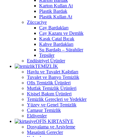
Karton Bardak
Karton Kullan At
Plastik Bardak
Plastik Kullan At
Züccaciye
Çay Bardakları
Çay Kazanı ve Demlik
Kaşık Çatal Bıçak
Kahve Bardakları
Su Bardağı – Sürahiler
Tepsiler
Endüstriyel Ürünler
TEMİZLİK
Havlu ve Tuvalet Kağıtları
Tuvalet ve Banyo Temizlik
Ofis Temizlik Ürünleri
Mutfak Temizlik Ürünleri
Kişisel Bakım Ürünleri
Temizlik Gereçleri ve Yedekler
Yüzey ve Genel Temizlik
Çamaşır Temizlik
Eldivenler
OFİS KIRTASİYE
Dosyalama ve Arşivleme
Masaüstü Gereçler