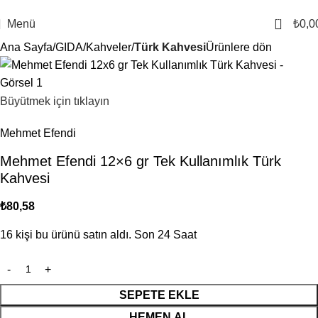
1000 TL ve Üzeri Alışverişlerinizde Ücretsiz Kargo
0
Menü
₺
0,0
Ana Sayfa
GIDA
Kahveler
Türk Kahvesi
Ürünlere dön
Büyütmek için tıklayın
Mehmet Efendi
Mehmet Efendi 12×6 gr Tek Kullanımlık Türk
Kahvesi
₺
80,58
16
kişi bu ürünü satın aldı. Son 24 Saat
SEPETE EKLE
HEMEN AL