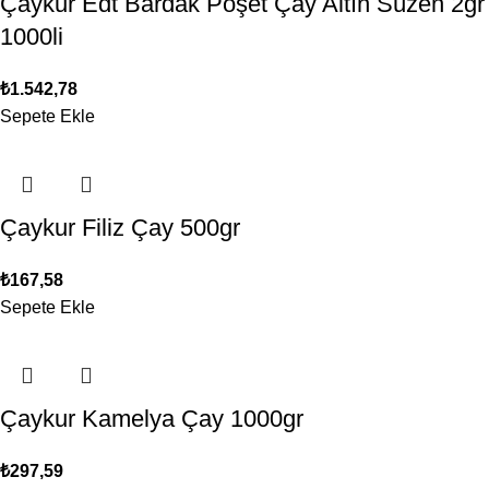
Çaykur Edt Bardak Poşet Çay Altın Süzen 2gr
1000li
₺
1.542,78
Sepete Ekle
Çaykur Filiz Çay 500gr
₺
167,58
Sepete Ekle
Çaykur Kamelya Çay 1000gr
₺
297,59