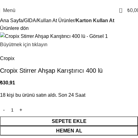
1000 TL ve Üzeri Alışverişlerinizde Ücretsiz Kargo
0
Menü
₺
0,0
Ana Sayfa
GIDA
Kullan At Ürünler
Karton Kullan At
Ürünlere dön
Büyütmek için tıklayın
Cropix
Cropix Stirrer Ahşap Karıştırıcı 400 lü
₺
30,91
18
kişi bu ürünü satın aldı. Son 24 Saat
SEPETE EKLE
HEMEN AL