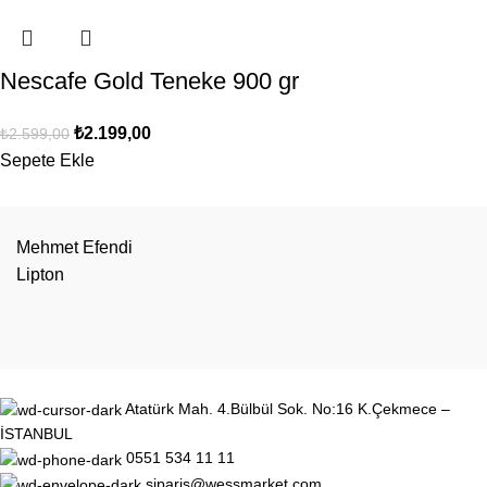
Nescafe Gold Teneke 900 gr
₺
2.199,00
₺
2.599,00
Sepete Ekle
Mehmet Efendi
Lipton
Atatürk Mah. 4.Bülbül Sok. No:16 K.Çekmece –
İSTANBUL
0551 534 11 11
siparis@wessmarket.com